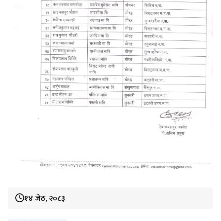
१४ जेठ, २०८३