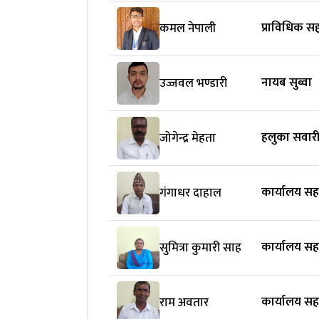
प्राविधिक 
कमल नेपाली
नायब सुब्वा
उज्जवल भण्डारी
हलुका सवार
जोगेन्द्र मेहता
कार्यालय स
गंगाधर दाहाल
कार्यालय स
सुमित्रा कुमारी साह
कार्यालय स
राम अवतार