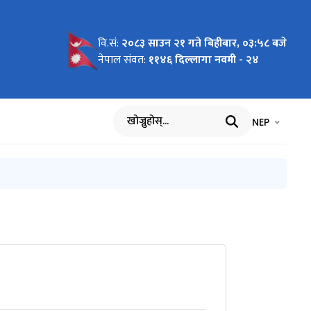
वि.सं:
२०८३ साउन २१ गते बिहीबार, ०३:५८ बजे
ित )
 ) शिक्षक
महिने
नेपाल संवत:
११४६ दिल्लागा नवमी - २४
ूचना ।
भाषा चयन गर्नुह
भाषा प
NEP
खोज्नुहोस्