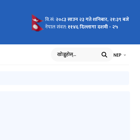
वि.सं:
२०८३ साउन २३ गते शनिबार, २१:३९ बजे
ित ) शिक्षक
 ) शिक्षक
महिने
नेपाल संवत:
११४६ दिल्लागा दशमी - २५
भाषा चयन गर्नुह
भाषा प
NEP
खोज्नुहोस्